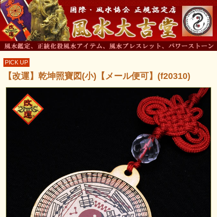
PICK UP
【改運】乾坤照寶図(小)【メール便可】(f20310)