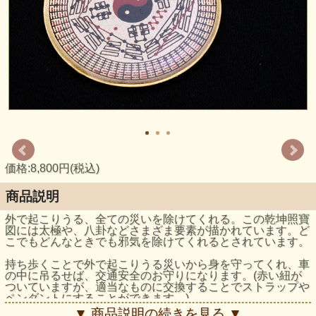
価格:8,800円(税込)
商品説明
外で起こりうる、全ての災いを除けてくれる。この乾坤照寶
図には太極や、八卦などさまざま要素が描かれています。ど
こでもどんなときでも邪気を除けてくれるとされています。
持ち歩くことで外で起こりうる災いから身を守ってくれ、車
の中に吊るせば、交通安全のお守りになります。(赤い紐が
ついていますが、適当なものに交換することでストラップや
ペンダントにすることができます。)
▼ 商品説明の続きを見る ▼