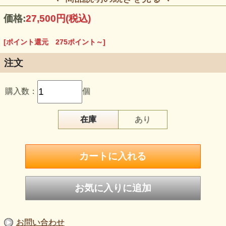
運気が上がるといわれています。
また、財運が抜けてしまう漏財宅という間取りの改善などに
価格:
27,500円
(税込)
も使用することができます。抜けて行こうとする財の気を、
しっかりと受け止めてくれる役割をします。
[ポイント還元 275ポイント～]
飾り方は、立て掛けてるか、上部の金具を利用し吊り下げて
飾ります。
縦：23cm位、幅：23cm位、額の厚さ1.5cm位
※このお品物
注文
は、送料無料です。（送料別の商品と一緒にご注文の場合で
も、送料は無料です。）
購入数：
個
在庫
あり
お問い合わせ