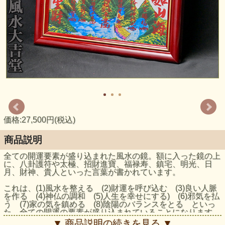
価格:27,500円(税込)
商品説明
全ての開運要素が盛り込まれた風水の鏡。額に入った鏡の上
に、八卦護符や太極、招財進寶、福禄寿、鎮宅、明光、日
月、財神、貴人といった言葉が書かれています。
これは、(1)風水を整える (2)財運を呼び込む (3)良い人脈
を作る (4)神仏の調和 (5)人生を幸せにする) (6)邪気を払
う (7)家の気を鎮める (8)陰陽のバランスをとる といっ
た、全ての開運の要素が盛り込まれていることになります。
これを玄関やリビング、店舗、オフィスに飾っておくだけで
▼ 商品説明の続きを見る ▼