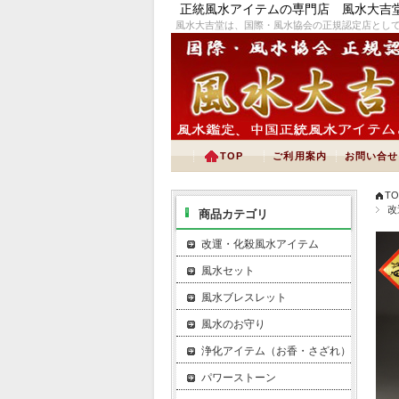
正統風水アイテムの専門店 風水大吉
風水大吉堂は、国際・風水協会の正規認定店とし
TOP
ご利用案内
お問い合せ
TO
改
商品カテゴリ
改運・化殺風水アイテム
風水セット
風水ブレスレット
風水のお守り
浄化アイテム（お香・さざれ）
パワーストーン