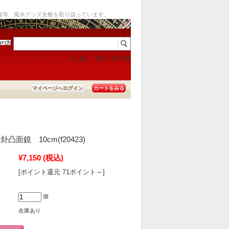
書等、風水グッズ全般を取り扱っています。
引っ越し
玄関
龍の置物
カートをみる
マイページへログイン
面鏡 10cm(f20423)
¥7,150
(税込)
[ポイント還元 71ポイント～]
個
在庫あり