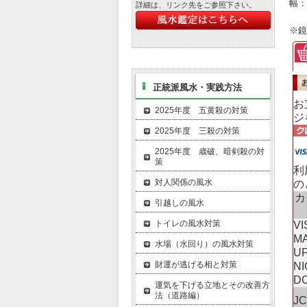
幅：
詳細は、リンク先をご参照下さい。
※鏡
正統派風水・実践方法
お
2025年度 五黄殺の対策
ジ
2025年度 三殺の対策
2025年度 歳破、暗剣殺の対
策
利
対人関係の風水
の
カ
引越しの風水
トイレの風水対策
VI
M
水場（水回り）の風水対策
UF
財運が逃げる相と対策
N
D
運気を下げる立地とその改善方
法（道路編）
J