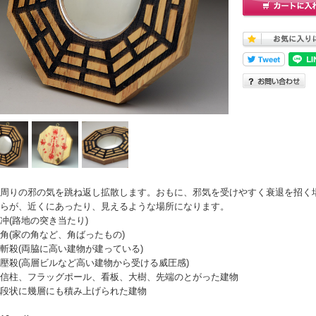
周りの邪の気を跳ね返し拡散します。おもに、邪気を受けやすく衰退を招く
らが、近くにあったり、見えるような場所になります。
冲(路地の突き当たり)
角(家の角など、角ばったもの)
斬殺(両脇に高い建物が建っている)
壓殺(高層ビルなど高い建物から受ける威圧感)
信柱、フラッグポール、看板、大樹、先端のとがった建物
段状に幾層にも積み上げられた建物