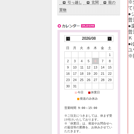
※
引っ越し
玄関
龍の
て
置物
●
普
●
普
Ｋ
2026/08
●
日
月
火
水
木
金
土
ユ
1
※
2
3
4
5
6
7
8
9
10
11
12
13
14
15
16
17
18
19
20
21
22
23
24
25
26
27
28
29
30
31
■
■
今日
休業日
■
発送のみ休み
営業時間 9:00～15:00
※ご注文につきましては、休まず受
け付けいたしております。
※「休業日」は、発送やお問合せへ
の返信等の業務を、お休みさせてい
ただきます。