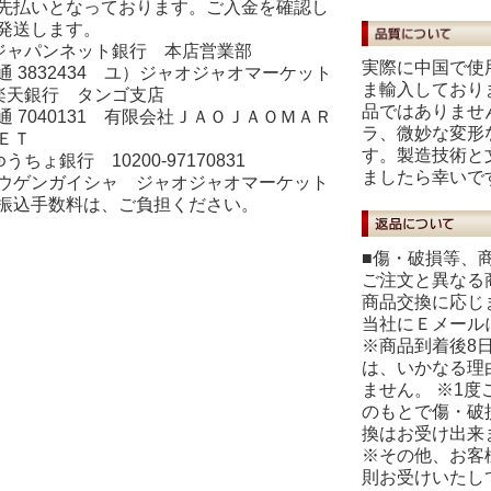
先払いとなっております。ご入金を確認し
発送します。
ジャパンネット銀行 本店営業部
実際に中国で使
通 3832434 ユ）ジャオジャオマーケット
ま輸入しており
楽天銀行 タンゴ支店
品ではありませ
通 7040131 有限会社ＪＡＯＪＡＯＭＡＲ
ラ、微妙な変形
ＥＴ
す。製造技術と
ゆうちょ銀行 10200-97170831
ましたら幸いで
ウゲンガイシャ ジャオジャオマーケット
振込手数料は、ご負担ください。
■傷・破損等、
ご注文と異なる
商品交換に応じ
当社にＥメール
※商品到着後8
は、いかなる理
ません。 ※1
のもとで傷・破
換はお受け出来
※その他、お客
則お受けいたし