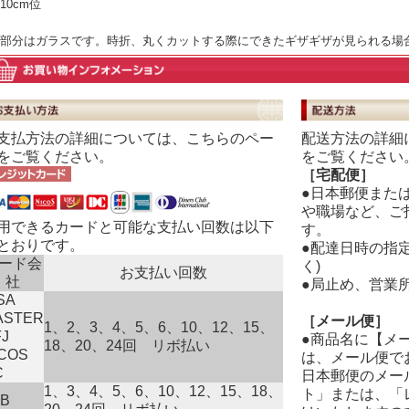
10cm位
部分はガラスです。時折、丸くカットする際にできたギザギザが見られる場
配送方法の詳細
支払方法の詳細については、
こちら
のペー
をご覧ください
をご覧ください。
［宅配便］
●日本郵便また
や職場など、ご
用できるカードと可能な支払い回数は以下
す。
とおりです。
●配達日時の指
ード会
く)
お支払い回数
社
●局止め、営業
SA
ASTER
［メール便］
1、2、3、4、5、6、10、12、15、
J
●商品名に【メ
18、20、24回 リボ払い
ICOS
は、メール便で
C
日本郵便のメー
1、3、4、5、6、10、12、15、18、
ト」または、「
CB