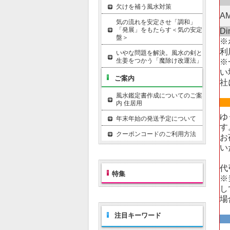
欠けを補う風水対策
A
気の流れを安定させ「調和」
「発展」をもたらす＜気の安定
Di
盤＞
※
利
いやな問題を解決。風水の剣と
生姜をつかう「魔除け改運法」
※
い
ご案内
社
風水鑑定書作成についてのご案
内 住居用
ゆ
年末年始の発送予定について
す
クーポンコードのご利用方法
お
い
代
特集
※
し
場
注目キーワード