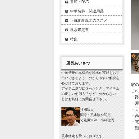
書籍・DVD
中華装飾・関連用品
正統化殺風水のススメ
風水鑑定書
特集
店長あいさつ
中国伝統の本格的な風水の実践をお手
伝いできるよう、分かりやすい解説を
心がけております。
家の
アイテム選びに迷ったとき、アイテム
これ
の正しい使用方法など、分からないこ
・路
とはお気軽にお問合せ下さい。
・屋
・天
社団法人
国際・風水協会認定
・高
化殺風水師 小林聡円
・電
・階
風水鑑定も承っております。