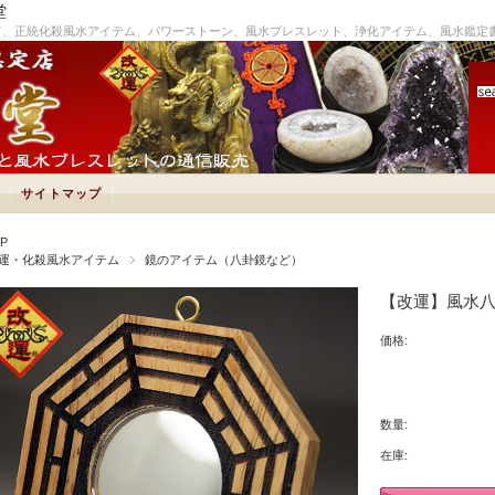
堂
て、正統化殺風水アイテム、パワーストーン、風水ブレスレット、浄化アイテム、風水鑑定
サイトマップ
P
運・化殺風水アイテム
鏡のアイテム（八卦鏡など）
【改運】風水八卦凸
価格:
数量:
在庫: