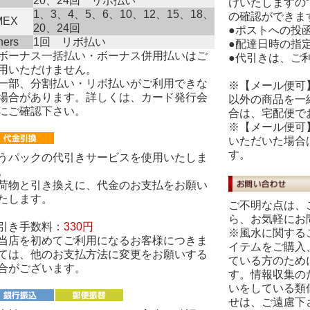
20、24回 リボ払い
けいたしますの
1、3、4、5、6、10、12、15、18、
の確認ができま
MEX
20、24回
●ポストへの投
ners
1回 リボ払い
●配達日時の指
ボーナス一括払い・ボーナス併用払いはご
●代引きは、ご
用いただけません。
一部、分割払い・リボ払いがご利用できな
※【メール便可
場合があります。詳しくは、カード発行会
以外の商品を一
にご確認下さい。
合は、宅配便で
※【メール便可
いただいた場合
す。
うパックの代引きサービスを使用いたしま
。
荷物と引き換えに、代金のお支払をお願い
たします。
ご不明な点は、
ら、お気軽にお
引き手数料：
330円
※風水に関する
当店を初めてご利用になるお客様につきま
イテムをご購入
ては、他のお支払方法に変更をお願いする
ている方のため
合がございます。
す。情報収集の
いをしている類
せは、ご遠慮下