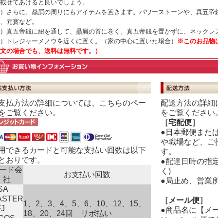
載せてあげると良いでしょう。
）さらに、贔屓の周りにもアイテムを置きます。パワーストーンや、真五帝
、元寳など。
）真五帝銭に紐を通して、贔屓の首に巻く。真五帝銭を置かずに、ネックレ
）トレジャーメノウを近くに置く。（家の中心に置いた場合）
※このお品物
文の場合でも、送料は無料です。）
配送方法の詳細
支払方法の詳細については、
こちら
のペー
をご覧ください
をご覧ください。
［宅配便］
●日本郵便また
や職場など、ご
用できるカードと可能な支払い回数は以下
す。
とおりです。
●配達日時の指
ード会
く)
お支払い回数
社
●局止め、営業
SA
ASTER
［メール便］
1、2、3、4、5、6、10、12、15、
J
●商品名に【メ
18、20、24回 リボ払い