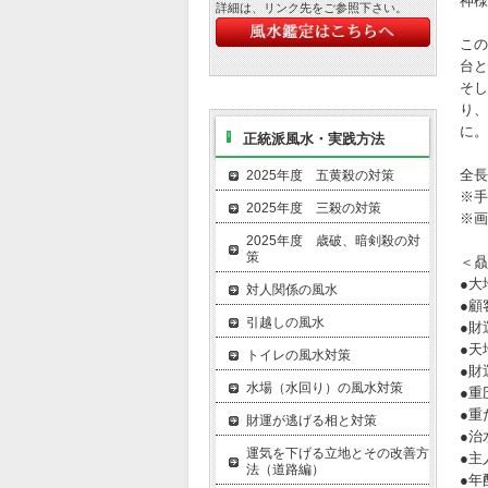
神様
詳細は、リンク先をご参照下さい。
この
台と
そし
り、
に。
正統派風水・実践方法
全長
2025年度 五黄殺の対策
※手
2025年度 三殺の対策
※画
2025年度 歳破、暗剣殺の対
策
＜贔
●大
対人関係の風水
●顧
引越しの風水
●財
●天
トイレの風水対策
●財
水場（水回り）の風水対策
●重
●重
財運が逃げる相と対策
●治
運気を下げる立地とその改善方
●主
法（道路編）
●年