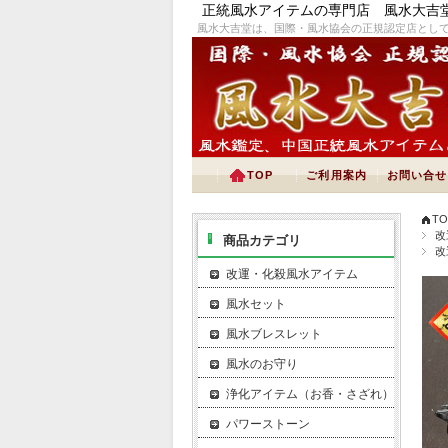
正統風水アイテムの専門店 風水大吉
風水大吉堂は、国際・風水協会の正規認定店とし
TOP
ご利用案内
お問い合せ
TO
改
商品カテゴリ
改
改運・化殺風水アイテム
風水セット
風水ブレスレット
風水のお守り
浄化アイテム（お香・さざれ）
パワーストーン