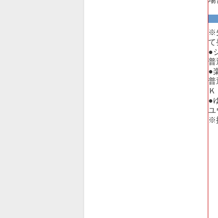
※
て
●
普
●
普
Ｋ
●
ユ
※