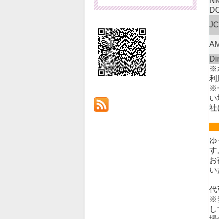
N
D
J
A
Di
※
利
※
い
社
ゆ
す
お
い
代
※
し
場