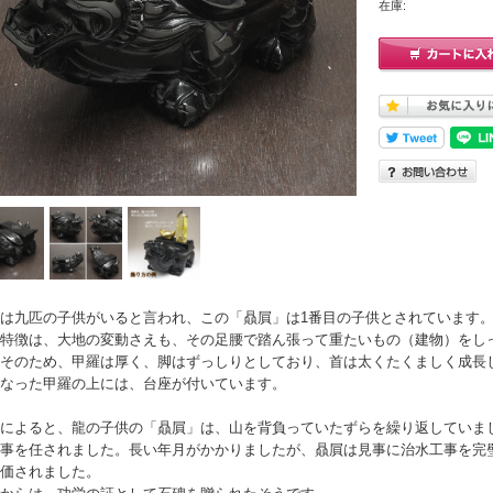
在庫:
は九匹の子供がいると言われ、この「贔屓」は1番目の子供とされています。
特徴は、大地の変動さえも、その足腰で踏ん張って重たいもの（建物）をし
そのため、甲羅は厚く、脚はずっしりとしており、首は太くたくましく成長
なった甲羅の上には、台座が付いています。
によると、龍の子供の「贔屓」は、山を背負っていたずらを繰り返していま
事を任されました。長い年月がかかりましたが、贔屓は見事に治水工事を完
価されました。