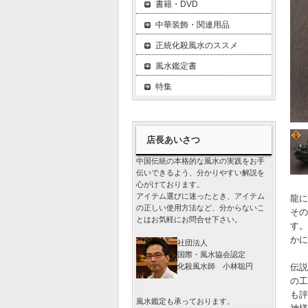
書籍・DVD
中華装飾・関連用品
正統化殺風水のススメ
風水鑑定書
特集
店長あいさつ
中国伝統の本格的な風水の実践をお手
伝いできるよう、分かりやすい解説を
心がけております。
アイテム選びに迷ったとき、アイテム
龍に
の正しい使用方法など、分からないこ
その
とはお気軽にお問合せ下さい。
す。
かに
社団法人
国際・風水協会認定
化殺風水師 小林聡円
伝説
の工
も評
風水鑑定も承っております。