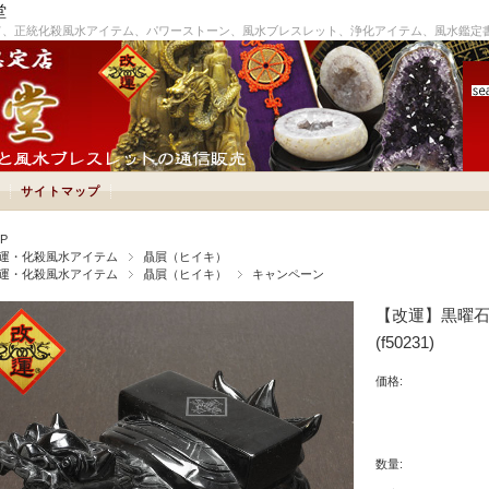
堂
て、正統化殺風水アイテム、パワーストーン、風水ブレスレット、浄化アイテム、風水鑑定
サイトマップ
P
運・化殺風水アイテム
贔屓（ヒイキ）
運・化殺風水アイテム
贔屓（ヒイキ）
キャンペーン
【改運】黒曜
(f50231)
価格:
数量: