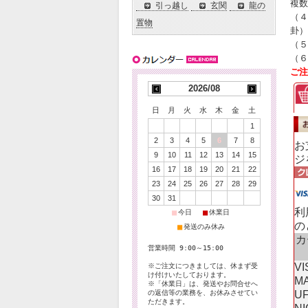
複数
引っ越し
玄関
龍の
（４
置物
卦）
（５
（６
ご注
2026/08
日
月
火
水
木
金
土
1
2
3
4
5
6
7
8
お
9
10
11
12
13
14
15
ジ
16
17
18
19
20
21
22
23
24
25
26
27
28
29
30
31
利
■
■
今日
休業日
の
■
発送のみ休み
カ
営業時間 9:00～15:00
VI
※ご注文につきましては、休まず受
け付けいたしております。
M
※「休業日」は、発送やお問合せへ
の返信等の業務を、お休みさせてい
UF
ただきます。