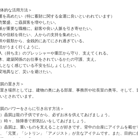
体的な活用方法＞
運を高めたい（特に蓄財に関する金運に良いといわれています）
売繁盛、ご贔屓客を増やしたい。
脈が重要な職種に。顧客や良い人脈を引き寄せたい。
気や信頼を得たい、人からの支持を集めたい。
供や親類から、金銭的にあてにされ過ぎている。
続がうまく行くように。
人（持ち主）のプレッシャーや重圧から守り、支えてくれる。
木、建築関係のお仕事をされているかたの守護、支え。
んとなく感じている不安を払しょくしたい。
変地異など、災いを避けたい。
屓の置き方＞
置き場所としては、建物の奥にある部屋、事務所や社長室の奥等。そして、
いとされています。
屓のパワーをさらに引き出す方法＞
）贔屓は龍の子供ですから、必ずお水を供えてあげましょう。
）時々、除障香で邪気払いをしてあげましょう。
）贔屓は、重いものを支えることが好きです。背中の台座にアイテムを載せ
、「元寳」「シトリン」「アメジスト」が主なアイテムです。また、目的に