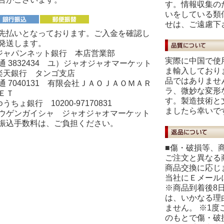
す。情報収集の
いをしている類
せは、ご遠慮下
先払いとなっております。ご入金を確認し
発送します。
ジャパンネット銀行 本店営業部
実際に中国で使
通 3832434 ユ）ジャオジャオマーケット
ま輸入しており
楽天銀行 タンゴ支店
品ではありませ
通 7040131 有限会社ＪＡＯＪＡＯＭＡＲ
ラ、微妙な変形
ＥＴ
す。製造技術と
ゆうちょ銀行 10200-97170831
ましたら幸いで
ウゲンガイシャ ジャオジャオマーケット
振込手数料は、ご負担ください。
■傷・破損等、
ご注文と異なる
商品交換に応じ
当社にＥメール
※商品到着後8
は、いかなる理
ません。 ※1
のもとで傷・破