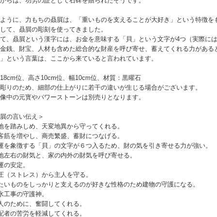
からは、功労の証として石碑を贈られたそうです。
ように、力もちの贔屓は、「重いものを支えることが大好き」という特徴を
して、贔屓の彫刻を使ってきました。
て、贔屓という漢字には、お金を意味する「貝」という文字が4つ（実際に
金銭、財宝、人材も含めた総合的な財産を呼び寄せ、蓄えてくれる力がある
」という言葉は、ここから来ていると言われています。
18cm位、高さ10cm位、幅10cm位、材質：黒曜石
彫りのため、細部の仕上がりに若干の違いが生じる場合がございます。
像中の元寳やパワーストーンは別売りとなります。
屓の言い伝え＞
地を踏みしめ、天変地異から守ってくれる。
客筋を増やし、商売繁盛、蓄財につなげる。
運を象徴する「貝」の文字が６つ入るため、財の気を引き寄せる力が強い。
地左右の財気と、家の内外の財気を呼び寄せる。
運の安定。
圧（ストレス）から主人を守る。
たいものをしっかりと支えるのが好きな性格のため建物の守護になる。
水工事の守護神。
人のために、奮闘してくれる。
配者の苦労を軽減してくれる。