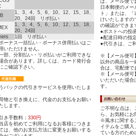
ICOS
は、メール便で
C
日本郵便のメー
1、3、4、5、6、10、12、15、18、
ト」または、「
CB
20、24回 リボ払い
けいたしますの
1、3、4、5、6、10、12、15、18、
の確認ができま
MEX
20、24回
●ポストへの投
ners
1回 リボ払い
●配達日時の指
ボーナス一括払い・ボーナス併用払いはご
●代引きは、ご
用いただけません。
一部、分割払い・リボ払いがご利用できな
※【メール便可
場合があります。詳しくは、カード発行会
以外の商品を一
にご確認下さい。
合は、宅配便で
※【メール便可
いただいた場合
す。
うパックの代引きサービスを使用いたしま
。
荷物と引き換えに、代金のお支払をお願い
たします。
ご不明な点は、
ら、お気軽にお
引き手数料：
330円
※風水に関する
当店を初めてご利用になるお客様につきま
イテムをご購入
ては、他のお支払方法に変更をお願いする
ている方のため
合がございます。