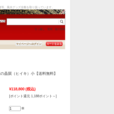
書等、風水グッズ全般を取り扱っています。
引っ越し
玄関
龍の置物
カートをみる
マイページへログイン
石の贔屓（ヒイキ）小【送料無料】
¥118,800
(税込)
[ポイント還元 1,188ポイント～]
個