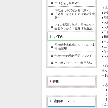
欠けを補う風水対策
＜具
気の流れを安定させ「調和」
●金
「発展」をもたらす＜気の安定
●商
盤＞
●人
いやな問題を解決。風水の剣と
●人
生姜をつかう「魔除け改運法」
●子
ご案内
●相
●主
風水鑑定書作成についてのご案
●土
内 住居用
●な
年末年始の発送予定について
●天
クーポンコードのご利用方法
＜贔
主な
も良
特集
＜贔
（１
（２
（３
注目キーワード
ムは