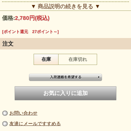
▼ 商品説明の続きを見る ▼
●龍が良い気を導く
風水では最も基本的な守護アイテムのひとつ。
価格:
2,780円
(税込)
金運や貴人（自分に有益な人物）などの良い運気を招き、邪
気から身を守ります。
[ポイント還元 27ポイント～]
●願いを後押しするレインボークオーツ
虹色に輝く丸玉を龍が抱えることで、願望達成の力を高める
といわれています。
注文
●吊るしても身につけてもOK
ストラップとして身につけたり、願いにまつわる場所に飾る
在庫
在庫切れ
ことで、常に良いエネルギーを身の側に。
【商品仕様】
●レインボークオーツ直径：約16mm
●吊り紐の長さ：約7cm
龍の力と虹の力が織りなす、守護と願望達成のストラップ
──身近に置いて、良い運気を招き入れましょう
お問い合わせ
友達にメールですすめる