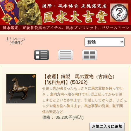
1 / 1ページ
（全9件）
【改運】銅製 馬の置物（古銅色）
【送料無料】(f50262)
引越し先が決まったら→さきに馬の置物を持って行
き 、室内方向へ頭を向けて3日以上経ってから引越
しするとよいとされます。引越ししてからは、リビ
ングや南方位へ飾ります。馬は事業の発展、親子関
係の安定など…
価格： 35,200円(税込)