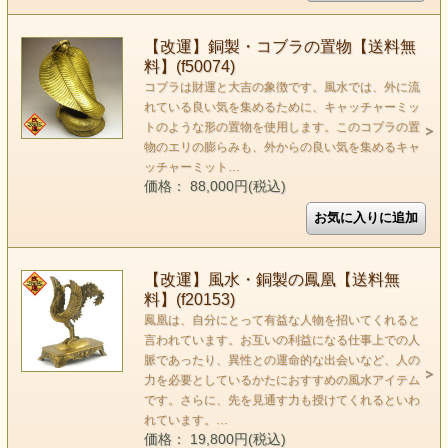
【改運】銅製・コブラの置物【送料無
料】(f50074)
コブラは財運と大吉の象徴です。風水では、外に流
れている良い気を集めるために、キャッチャーミッ
トのような形の置物を使用します。このコブラの置
物のエリの膨らみも、外からの良い気を集めるキャ
ッチャーミット…
価格： 88,000円(税込)
【改運】風水・銅製の鳳凰【送料無
料】(f20153)
鳳凰は、自分にとって有益な人物を招いてくれると
言われています。お互いの利益になる仕事上での人
脈であったり、異性との運命的な出会いなど、人の
力を必要としているかたにおすすめの風水アイテム
です。さらに、先を見通す力も授けてくれるといわ
れています。…
価格： 19,800円(税込)