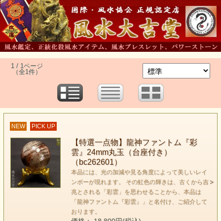
1 / 1ページ
（全1件）
NEW
PICK UP
【特選一点物】龍神ファントム『彩
雲』24mm丸玉（台座付き）
（bc262601）
本品には、光の加減や見る角度によって美しいレイ
ンボーが現れます。 その虹色の輝きは、古くから吉
兆とされる「彩雲」を思わせることから、本品は
「龍神ファントム『彩雲』」と名付け、ご紹介して
おります。