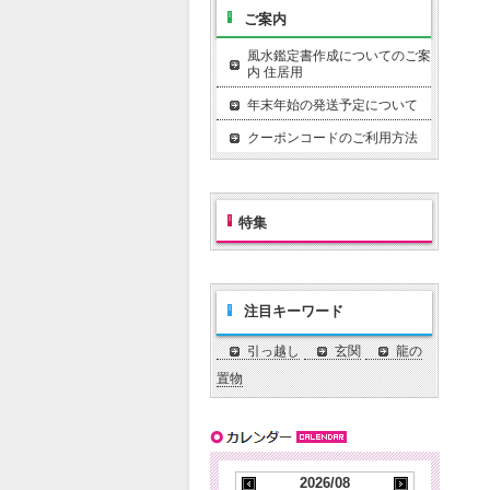
ご案内
風水鑑定書作成についてのご案
内 住居用
年末年始の発送予定について
クーポンコードのご利用方法
特集
注目キーワード
引っ越し
玄関
龍の
置物
2026/08