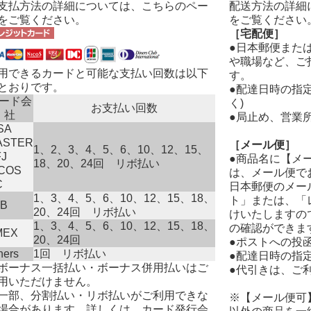
配送方法の詳細
支払方法の詳細については、
こちら
のペー
をご覧ください
をご覧ください。
［宅配便］
●日本郵便また
や職場など、ご
用できるカードと可能な支払い回数は以下
す。
とおりです。
●配達日時の指
ード会
く)
お支払い回数
社
●局止め、営業
SA
ASTER
［メール便］
1、2、3、4、5、6、10、12、15、
J
●商品名に【メ
18、20、24回 リボ払い
ICOS
は、メール便で
C
日本郵便のメー
1、3、4、5、6、10、12、15、18、
ト」または、「
CB
20、24回 リボ払い
けいたしますの
1、3、4、5、6、10、12、15、18、
の確認ができま
MEX
20、24回
●ポストへの投
ners
1回 リボ払い
●配達日時の指
ボーナス一括払い・ボーナス併用払いはご
●代引きは、ご
用いただけません。
一部、分割払い・リボ払いがご利用できな
※【メール便可
場合があります。詳しくは、カード発行会