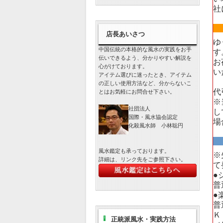
社
店長あいさつ
ゆ
中国伝統の本格的な風水の実践をお手
す
伝いできるよう、分かりやすい解説を
お
心がけております。
い
アイテム選びに迷ったとき、アイテム
の正しい使用方法など、分からないこ
代
とはお気軽にお問合せ下さい。
※
社団法人
し
国際・風水協会認定
場
化殺風水師 小林聡円
風水鑑定も承っております。
※
詳細は、リンク先をご参照下さい。
て
●
普
●
普
Ｋ
正統派風水・実践方法