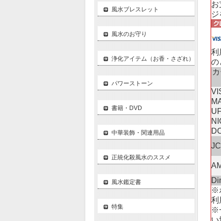
お
風水ブレスレット
ジ
風水のお守り
利
浄化アイテム（お香・さざれ）
の
カ
パワーストーン
VI
M
書籍・DVD
UF
N
D
中華装飾・関連用品
J
正統化殺風水のススメ
A
Di
風水鑑定書
※
利
特集
※
い