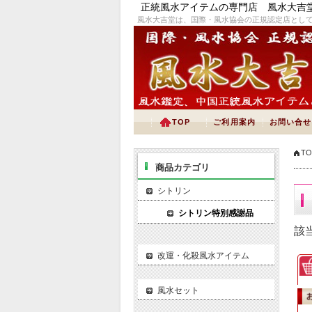
正統風水アイテムの専門店 風水大吉
風水大吉堂は、国際・風水協会の正規認定店とし
TOP
ご利用案内
お問い合せ
TO
商品カテゴリ
シトリン
シトリン特別感謝品
該
改運・化殺風水アイテム
風水セット