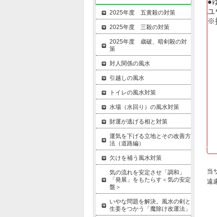
●
ユ
2025年度 五黄殺の対策
※
2025年度 三殺の対策
2025年度 歳破、暗剣殺の対
策
対人関係の風水
引越しの風水
トイレの風水対策
水場（水回り）の風水対策
財運が逃げる相と対策
運気を下げる立地とその改善方
法（道路編）
欠けを補う風水対策
当
気の流れを安定させ「調和」
「発展」をもたらす＜気の安定
遠
盤＞
いやな問題を解決。風水の剣と
生姜をつかう「魔除け改運法」