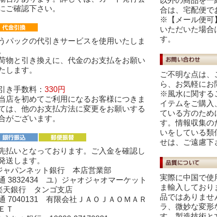
以外の商品を一
にご確認下さい。
合は、宅配便で
※【メール便可
いただいた場合
す。
うパックの代引きサービスを使用いたしま
。
荷物と引き換えに、代金のお支払をお願い
たします。
ご不明な点は、
ら、お気軽にお
引き手数料：
330円
※風水に関する
当店を初めてご利用になるお客様につきま
イテムをご購入
ては、他のお支払方法に変更をお願いする
ている方のため
合がございます。
す。情報収集の
いをしている類
せは、ご遠慮下
先払いとなっております。ご入金を確認し
発送します。
ジャパンネット銀行 本店営業部
実際に中国で使
通 3832434 ユ）ジャオジャオマーケット
ま輸入しており
楽天銀行 タンゴ支店
品ではありませ
通 7040131 有限会社ＪＡＯＪＡＯＭＡＲ
ラ、微妙な変形
ＥＴ
す。製造技術と