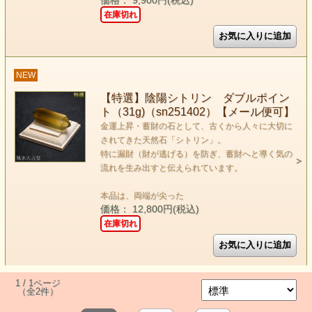
価格： 9,900円(税込)
在庫切れ
NEW
【特選】陰陽シトリン ダブルポイン
ト（31g)（sn251402）【メール便可】
金運上昇・蓄財の石として、古くから人々に大切に
されてきた天然石「シトリン」。
特に漏財（財が逃げる）を防ぎ、蓄財へと導く気の
流れを生み出すと伝えられています。
本品は、両端が尖った
価格： 12,800円(税込)
在庫切れ
1 / 1ページ
（全2件）