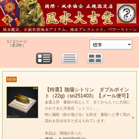
1 / 1ページ
（全2件）
NEW
【特選】陰陽シトリン ダブルポイン
ト（22g)（sn251403）【メール便可】
金運上昇・蓄財の石として、古くから人々に大切に
されてきた天然石「シトリン」。
特に漏財（財が逃げる）を防ぎ、蓄財へと導く気の
流れを生み出すと伝えられています。
本品は、両端が尖った